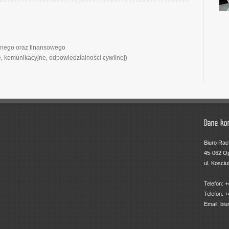
yjnego oraz finansowego
, komunikacyjne, odpowiedzialności cywilnej)
Biuro Rac
45-062 O
ul. Kosciu
Telefon: 
Telefon: 
Email: biu