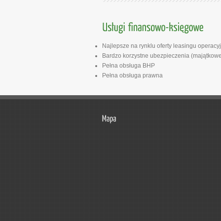
Najlepsze na rynklu oferty leasingu operac
Bardzo korzystne ubezpieczenia (majątkowe
Pełna obsługa BHP
Pełna obsługa prawna