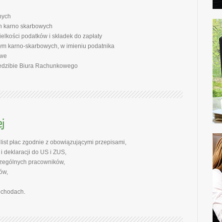
nych
ch karno skarbowych
elkości podatków i składek do zapłaty
m karno-skarbowych, w imieniu podatnika
owe
iedzibie Biura Rachunkowego
ist płac zgodnie z obowiązującymi przepisami,
 deklaracji do US i ZUS,
zególnych pracowników,
ów,
ochodach.