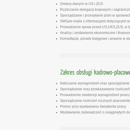
Zmiany danych w US i ZUS
Rozliczanie delegacji krajowych i zagranicz
Sporządzanie i przesyłanie pism w sprawa
SMSy/e-maile z informacjami dotyczącymi wi
Prowadzenie spraw przed US,UKS,ZUS, w ty
Analizy i zestawienia ekonomiczne i finans
Konsultacje, porady księgowe i prawne w s
Naliczanie wynagrodzeń oraz sporządzanie l
Sporządzanie oraz przekazywanie rozliczeń i
Prowadzenie ewidencji wynagrodzeń poszc
Sporządzanie rozliczeń rocznych pracownik
Pomoc przy wystawianiu świadectw pracy
Wystawianie zaświadczeń o osiągniętych d