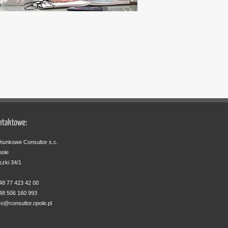
hunkowe Consultor s.c.
pole
szki 34/1
+48 77 423 42 00
+48 506 160 993
ro@consultor.opole.pl